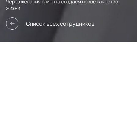
Через желания клиента создаем новое качество
жизни
Список всех сотрудников
Анжелика Ядрышникова
Брокер
+7 (928) 448-69-17
yadryshnikova.a@leto-realty.ru