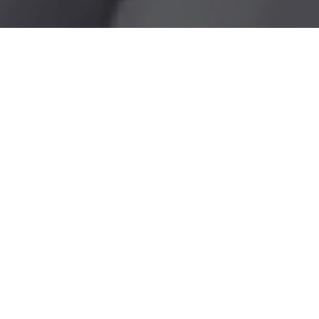
Наталья Прикладова
Зам. руководителя отдела продаж
+7 (928) 448-69-17
prikladova@leto-realty.ru