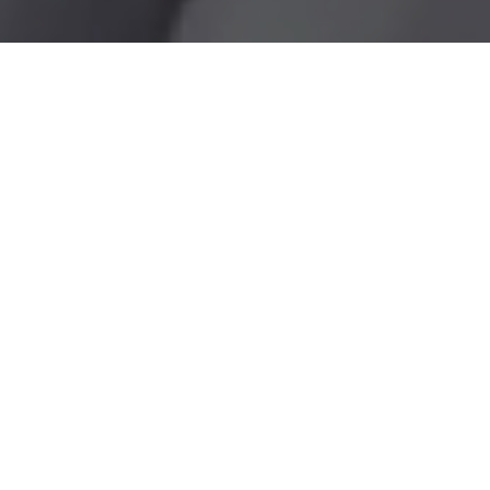
Алексей Дьяконов
Брокер
+7 (928) 448-69-17
dyakonov@leto-realty.ru